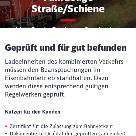
Straße/Schiene
Von B wie Business Carsharing
bis Z wie
Artikel:
Geprüft und für gut befunden
Zulassungsmanagement
Ladeeinheiten des kombinierten Verkehrs
müssen den Beanspruchungen im
Eisenbahnbetrieb standhalten. Dazu
werden diese entsprechend gültigen
Regelwerken geprüft.
Nutzen für den Kunden
Zertifikat für die Zulassung zum Bahnverkehr
Dokumentierte Qualität der geprüften Ladeeinheit