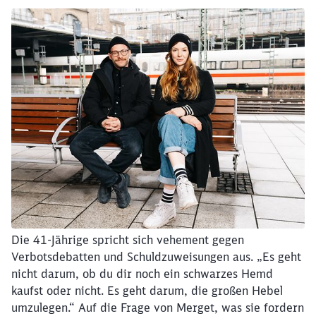
Schließen
Die 41-Jährige spricht sich vehement gegen
Möchten Sie zu
weitergeleitet
Verbotsdebatten und Schuldzuweisungen aus. „Es geht
werden?
nicht darum, ob du dir noch ein schwarzes Hemd
kaufst oder nicht. Es geht darum, die großen Hebel
Abbrechen
Weiter
umzulegen.“ Auf die Frage von Merget, was sie fordern